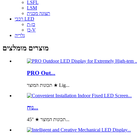
LSFL
LSM
תצוגה מכנית
רכבי LED
כן-ת
כן-V
גלריה
מוצרים מומלצים
PRO Out...
תכונות המוצר ★ Lig...
נוח...
תכונות המוצר ★ 45°...