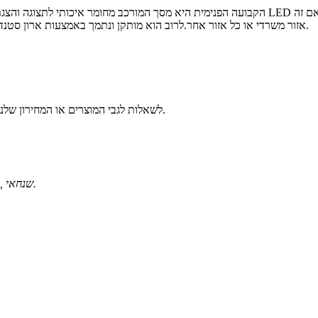
אזור משרדי או כל אזור אחר.לרוב הוא מותקן ונתמך באמצעות ארון סטנדרטי מברזל או מסגסוגת אלומיניום בעל מבנה עמיד ומשקל קל.
לשאלות לגבי המוצרים או המחירון שלנו, אנא השאירו לנו את האימייל שלכם ואנו ניצור אתכם קשר תוך 24 שעות.
מס' 1259, Jiamei Road, Nanxiang Town, District Jiading, שנחאי.