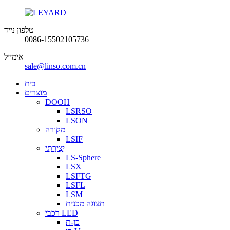
טלפון נייד
0086-15502105736
אימייל
sale@linso.com.cn
בית
מוצרים
DOOH
LSRSO
LSON
מקורה
LSIF
יְצִירָתִי
LS-Sphere
LSX
LSFTG
LSFL
LSM
תצוגה מכנית
רכבי LED
כן-ת