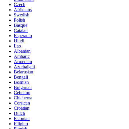
Czech
Afrikaans
Swedish
Polish
Basque
Catalan
Esperanto
Hindi
Lao
Albanian
Amharic
Armenian
Azerbaijani
Belarusian
Bengali
Bosnian
Bulgarian
Cebuano
Chichewa
Corsican
Croatian
Dutch
Estonian
Filipino
Finnish