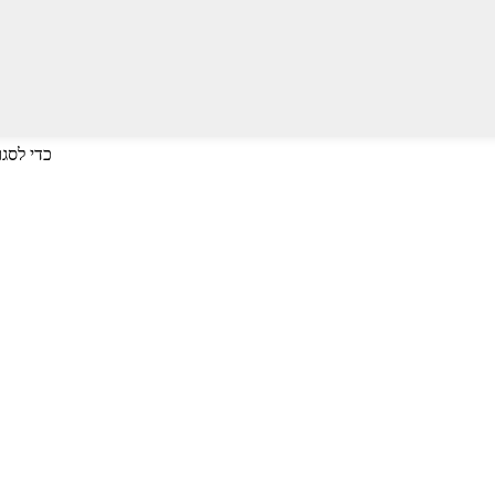
לחץ על Enter כדי לחפש או על ESC כד