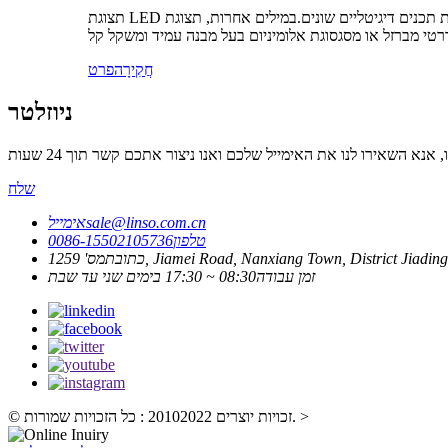
תצוגת LED הקבועה הפנימית היא מסך המורכב מחומר איכותי לתצוגה והצגת תכנים דיגיטליים שונים.במילים אחרות, תצוגת LED היא מסך תצוגת וידאו וקישוט משובח לאזור בו היא מאוחסנת, בין אם זה
חֲקִירָה
פרט
ניוזלטר
שלח
sale@linso.com.cn
אימייל
טלפון
0086-15502105736
כתובת
זמן עבודה
08:30 ~ 17:30 בימים שני עד שבת
>
© זכויות יוצרים 20102022 : כל הזכויות שמורות.