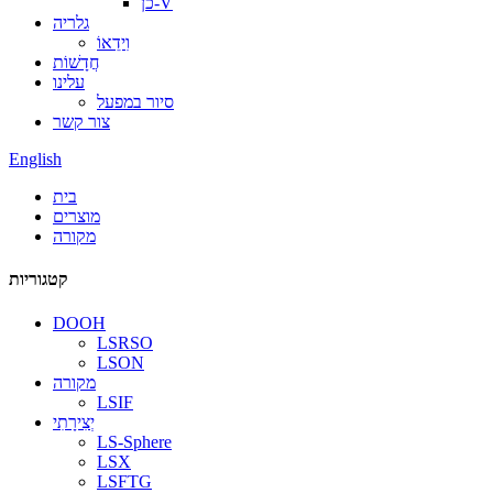
כן-V
גלריה
וִידֵאוֹ
חֲדָשׁוֹת
עלינו
סיור במפעל
צור קשר
English
בית
מוצרים
מקורה
קטגוריות
DOOH
LSRSO
LSON
מקורה
LSIF
יְצִירָתִי
LS-Sphere
LSX
LSFTG