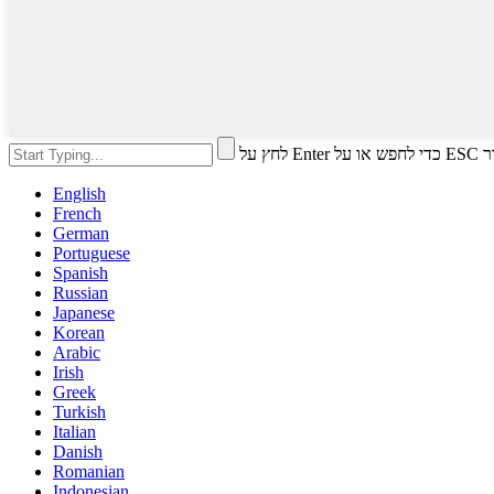
י לסגור
English
French
German
Portuguese
Spanish
Russian
Japanese
Korean
Arabic
Irish
Greek
Turkish
Italian
Danish
Romanian
Indonesian