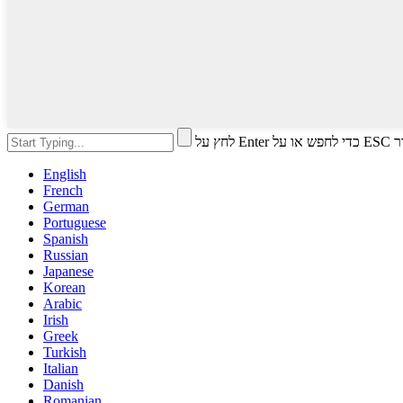
י לסגור
English
French
German
Portuguese
Spanish
Russian
Japanese
Korean
Arabic
Irish
Greek
Turkish
Italian
Danish
Romanian