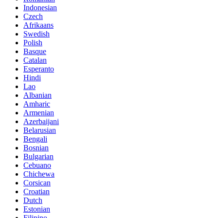
Indonesian
Czech
Afrikaans
Swedish
Polish
Basque
Catalan
Esperanto
Hindi
Lao
Albanian
Amharic
Armenian
Azerbaijani
Belarusian
Bengali
Bosnian
Bulgarian
Cebuano
Chichewa
Corsican
Croatian
Dutch
Estonian
Filipino