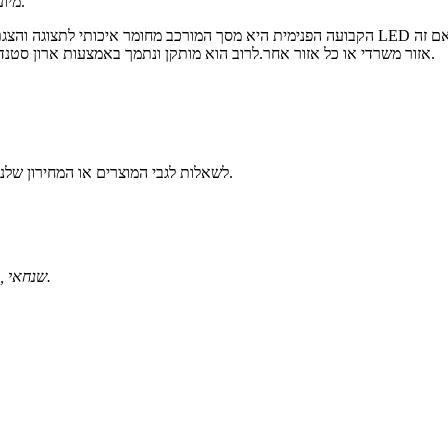
לוחות LED מסדרת LSIF מיועדים ליישומים קבועים בתוך הבית.
אזור משרדי או כל אזור אחר.לרוב הוא מותקן ונתמך באמצעות ארון סטנדרטי מברזל או מסגסוגת אלומיניום בעל מבנה עמיד ומשקל קל.
לשאלות לגבי המוצרים או המחירון שלנו, אנא השאירו לנו את האימייל שלכם ואנו ניצור אתכם קשר תוך 24 שעות.
מס' 1259, Jiamei Road, Nanxiang Town, District Jiading, שנחאי.