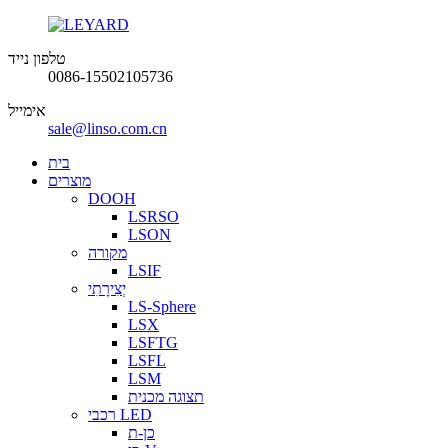
טלפון נייד
0086-15502105736
אימייל
sale@linso.com.cn
בית
מוצרים
DOOH
LSRSO
LSON
מקורה
LSIF
יְצִירָתִי
LS-Sphere
LSX
LSFTG
LSFL
LSM
תצוגה מכנית
רכבי LED
כן-ת