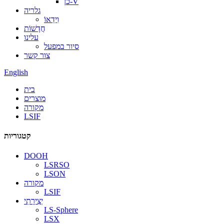
כן-V
גלריה
וִידֵאוֹ
חֲדָשׁוֹת
עלינו
סיור במפעל
צור קשר
English
בית
מוצרים
מקורה
LSIF
קטגוריות
DOOH
LSRSO
LSON
מקורה
LSIF
יְצִירָתִי
LS-Sphere
LSX