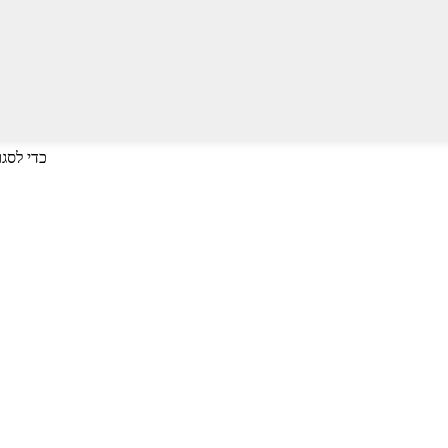
לחץ על Enter כדי לחפש או על ESC כד