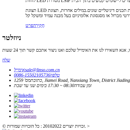
תצוגת LED הקבועה הפנימית היא מסך המורכב מחומר איכותי לתצוגה והצגת תכנים דיגיטליים שונים.במילים אחרות, תצוגת LED היא מסך תצוגת וידאו וקישוט משובח לאזור בו היא מאוחסנת, בין אם זה
חֲקִירָה
פרט
ניוזלטר
שלח
sale@linso.com.cn
אימייל
טלפון
0086-15502105736
כתובת
זמן עבודה
08:30 ~ 17:30 בימים שני עד שבת
>
© זכויות יוצרים 20102022 : כל הזכויות שמורות.