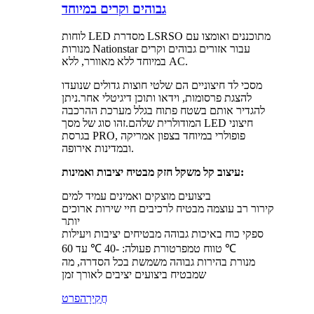
גבוהים וקרים במיוחד
לוחות LED מסדרת LSRSO מתוכננים ואומצו עם
מנורות Nationstar עבור אזורים גבוהים וקרים
במיוחד ללא מאוורר, ללא AC.
מסכי לד חיצוניים הם שלטי חוצות גדולים שנועדו
להצגת פרסומות, וידאו ותוכן דיגיטלי אחר.ניתן
להגדיר אותם בשטח פתוח בגלל מערכת ההרכבה
המודולרית שלהם.זהו סוג של מסך LED חיצוני
בגרסת PRO, פופולרי במיוחד בצפון אמריקה
ובמדינות אירופה.
עיצוב קל משקל חזק מבטיח יציבות ואמינות:
ביצועים מוצקים ואמינים עמיד למים
קירור רב עוצמה מבטיח לרכיבים חיי שירות ארוכים
יותר
ספקי כוח באיכות גבוהה מבטיחים יציבות ויעילות
טווח טמפרטורת פעולה: -40 ℃ עד 60 ℃
מנורת בהירות גבוהה משמשת בכל הסדרה, מה
שמבטיח ביצועים יציבים לאורך זמן
חֲקִירָה
פרט