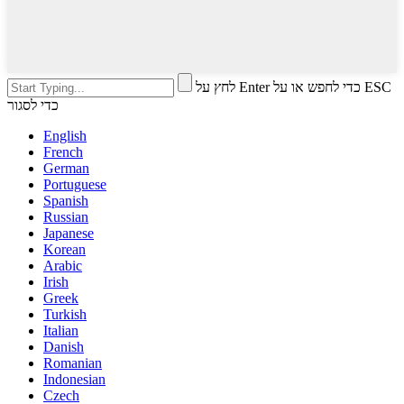
לחץ על Enter כדי לחפש או על ESC
כדי לסגור
English
French
German
Portuguese
Spanish
Russian
Japanese
Korean
Arabic
Irish
Greek
Turkish
Italian
Danish
Romanian
Indonesian
Czech