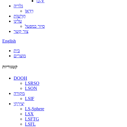
כן-V
גלריה
וִידֵאוֹ
חֲדָשׁוֹת
עלינו
סיור במפעל
צור קשר
English
בית
מוצרים
קטגוריות
DOOH
LSRSO
LSON
מקורה
LSIF
יְצִירָתִי
LS-Sphere
LSX
LSFTG
LSFL