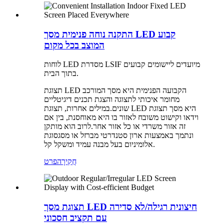
התקנה נוחה פנימית מסך LED קבוע
המוצב בכל מקום
לוחות LED מסדרת LSIF מיועדים ליישומים קבועים
בתוך הבית.
תצוגת LED הקבועה הפנימית היא מסך המורכב
מחומר איכותי לתצוגה והצגת תכנים דיגיטליים
שונים.במילים אחרות, תצוגת LED היא מסך תצוגת
וידאו וקישוט משובח לאזור בו היא מאוחסנת, בין אם
זה אזור משרדי או כל אזור אחר.לרוב הוא מותקן
ונתמך באמצעות ארון סטנדרטי מברזל או מסגסוגת
אלומיניום בעל מבנה עמיד ומשקל קל.
חֲקִירָה
פרט
תצוגת מסך LED חיצונית רגילה/לא סדירה
עם תקציב חסכוני