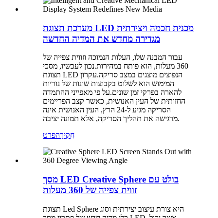
מערכת תצוגת LED מכנית חכמה ויצירתית
מגדירה מחדש את המדיה החדשה
עבור המבנה שלו, העלות הנמוכה וזווית צפייה של
360 מעלות, הוא פותח במהירות.נכון לעכשיו, מסכי
תצוגת LED הנפוצים מוצגים במצב סריקה.עקרון
המימוש הוא לשלוט בקבוצות שונות של נוריות
להארה בפרקי זמן שונים.על פי מאפייני ההתמדה
החזותית של העין האנושית, כאשר קצב הפריימים
הסריקה מגיע ל-24 הרץ, העין האנושית אינה
מרגישה את תהליך הסריקה, אלא תמונה יציבה.
חֲקִירָה
פרט
מסך LED Creative Sphere בולט עם
זווית צפייה של 360 מעלות
תצוגת Led Sphere היא צורת עיצוב יצירתית וסוג
כלי מדיה חדש של פתרון מסך LED, אשר יכול