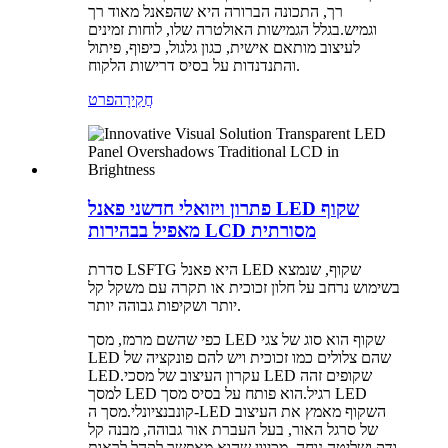
רך, התכונה הברורה היא שהפאנל מאוד רך
וגמיש.בגלל הגמישות האולטרה שלו, לוחות זמינים
לעיצוב מותאם אישית, כגון גלגול, כיפוף, פיתול
והתנדנדות על בסיס דרישות הלקוח.
חֲקִירָה
פרט
פתרון ויזואלי חדשני פאנל LED שקוף
מאפיל בבהירות LCD מסורתית
סדרת LSFTG היא פאנל LED שקוף, שנמצא
בשימוש נרחב על חלון זכוכית או תקרה עם משקל קל
יותר ושקיפות גבוהה יותר.
כפי שהשם מרמז, מסך LED שקוף הוא סוג של צגי
LED שהם צלולים כמו זכוכית ויש להם פונקציה של
LED.עקרון העיצוב של מסכי LED שקופים זהה
למסך LED רגיל.הוא פותח על בסיס מסך LED
קונבנציונלי.מסך ה-LED השקוף מאמץ את העיצוב
של סרגל האור, בעל העברת אור גבוהה, מבנה קל
ודק ושליטה נוחה. מכיוון שהוא מאפשר לקהל לראות