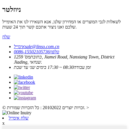
ניוזלטר
לשאלות לגבי המוצרים או המחירון שלנו, אנא השאירו לנו את האימייל
שלכם ואנו ניצור אתכם קשר תוך 24 שעות.
שלח
sale@linso.com.cn
אימייל
טלפון
0086-15502105736
כתובת
מס' 1259, Jiamei Road, Nanxiang Town, District
Jiading, שנחאי.
זמן עבודה
08:30 ~ 17:30 בימים שני עד שבת
>
© זכויות יוצרים 20102022 : כל הזכויות שמורות.
שלח אימייל
x