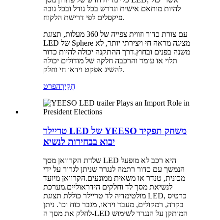
להיות מותאם אישית ונדרש בכל גודל ובכל גובה
פיקסלים לפי דרישת הלקוח.
עם צורת כדור וזווית צפייה של 360 מעלות, תצוגת
LED של Sphere מציגה מראה חי ויצירתי יותר, לא
משנה בפנים ובחוץ.דרך ההתקנה יכולה להיות כדור
תלוי או עומד והרכבה חלקה של מודולים יכולה
להשיג אפקט וידאו חי וחלק.
חֲקִירָה
פרט
טריילר LED של YEESO משחק תפקיד
יבוא בבחירות לנשיא
שלדת הקרוואן מסך LED היא רכב לא מופעל
הנמשך עם כדור רתמה לנגרר שניתן לגרור על ידי
מכונית, טנדר או משאית ממונעים.הקרוואן מיועד
לנשיאת מסך לד וחלקים הידראוליים.מערכת
מולטימדיה לד טריילר כוללת תצוגת LED, כרטיס
בקרה, רמקולים, מעבד וידאו, מגבר כוח וכו'. ניתן
לחלק את מסך ה-LED המותקן על הנגרר לשימוש