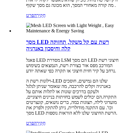
מה קורה מאחורי המסך, הוא מכונה גם מסך שקוף .
חֲקִירָה
פרט
מסך LED רשת עם קל משקל, תחזוקה
קלה וחיסכון באנרגיה
פאנל LED מסדרת LSM הם מסך LED חיצוני רשת
המורכב מפס אור בצורת רשת, הנמצאים בשימוש
נרחב על קיר חזית חיצוני או תקרה כפי שאתה יודע.
וילונות רשת ה-LED שלנו הם גמישים, חוסכים
באנרגיה וקלים להרכבה, מה שאומר שניתן לגלגל
ולעקם בדרכים שונות או לתלות אותם על
התקרה.הם יכולים לשמש בחזיתות בניינים חיצוניים,
מועדוני לילה, תצוגות במה, ברים נושאים, קונצרטים
וכו'. עם התקנה מודולרית, ניתן להתקין ולפרק את
מסך LED הרשת החיצוני שלנו ללא הוראות נוספות.
חֲקִירָה
פרט