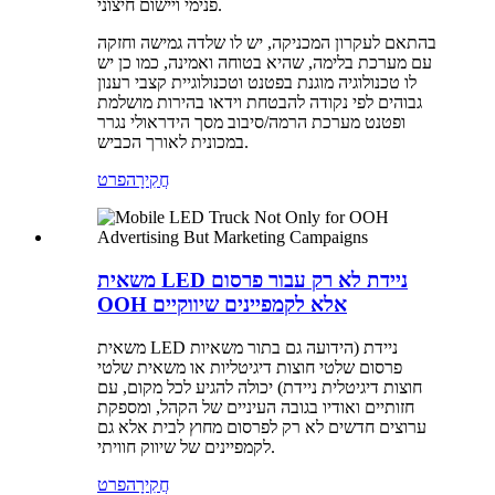
פנימי ויישום חיצוני.
בהתאם לעקרון המכניקה, יש לו שלדה גמישה וחזקה
עם מערכת בלימה, שהיא בטוחה ואמינה, כמו כן יש
לו טכנולוגיה מוגנת בפטנט וטכנולוגיית קצבי רענון
גבוהים לפי נקודה להבטחת וידאו בהירות מושלמת
ופטנט מערכת הרמה/סיבוב מסך הידראולי נגרר
במכונית לאורך הכביש.
חֲקִירָה
פרט
משאית LED ניידת לא רק עבור פרסום
OOH אלא לקמפיינים שיווקיים
משאית LED ניידת (הידועה גם בתור משאיות
פרסום שלטי חוצות דיגיטליות או משאית שלטי
חוצות דיגיטלית ניידת) יכולה להגיע לכל מקום, עם
חזותיים ואודיו בגובה העיניים של הקהל, ומספקת
ערוצים חדשים לא רק לפרסום מחוץ לבית אלא גם
לקמפיינים של שיווק חוויתי.
חֲקִירָה
פרט