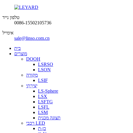
טלפון נייד
0086-15502105736
אימייל
sale@linso.com.cn
בית
מוצרים
DOOH
LSRSO
LSON
מקורה
LSIF
יְצִירָתִי
LS-Sphere
LSX
LSFTG
LSFL
LSM
תצוגה מכנית
רכבי LED
כן-ת