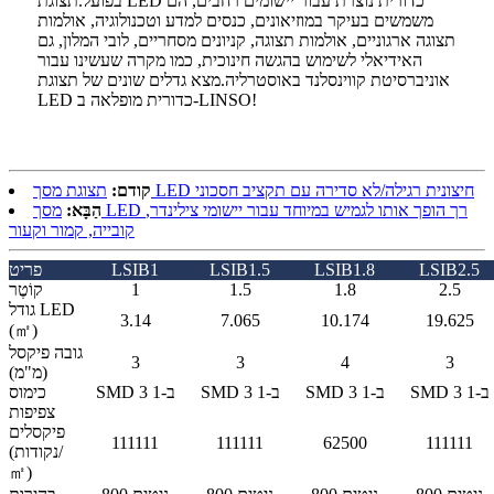
בפועל.תצוגת LED כדורית נוצרת עבור יישומים רחבים, הם
משמשים בעיקר במוזיאונים, כנסים למדע וטכנולוגיה, אולמות
תצוגה ארגוניים, אולמות תצוגה, קניונים מסחריים, לובי המלון, גם
האידיאלי לשימוש בהגשה חינוכית, כמו מקרה שעשינו עבור
אוניברסיטת קווינסלנד באוסטרליה.מצא גדלים שונים של תצוגת
LED כדורית מופלאה ב-LINSO!
תצוגת מסך LED חיצונית רגילה/לא סדירה עם תקציב חסכוני
קודם:
הַבָּא:
מסך LED רך הופך אותו לגמיש במיוחד עבור יישומי צילינדר,
קובייה, קמור וקעור
LSIB2.5
LSIB1.8
LSIB1.5
LSIB1
פריט
2.5
1.8
1.5
1
קוֹטֶר
גודל LED
3.14
7.065
10.174
19.625
(㎡)
גובה פיקסל
3
3
4
3
(מ"מ)
SMD 3 ב-1
SMD 3 ב-1
SMD 3 ב-1
SMD 3 ב-1
כימוס
צפיפות
פיקסלים
111111
111111
62500
111111
(נקודות/
㎡)