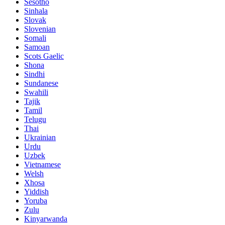
Sesotho
Sinhala
Slovak
Slovenian
Somali
Samoan
Scots Gaelic
Shona
Sindhi
Sundanese
Swahili
Tajik
Tamil
Telugu
Thai
Ukrainian
Urdu
Uzbek
Vietnamese
Welsh
Xhosa
Yiddish
Yoruba
Zulu
Kinyarwanda