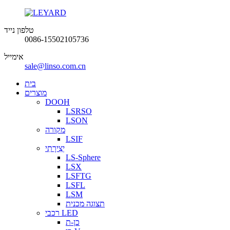
טלפון נייד
0086-15502105736
אימייל
sale@linso.com.cn
בית
מוצרים
DOOH
LSRSO
LSON
מקורה
LSIF
יְצִירָתִי
LS-Sphere
LSX
LSFTG
LSFL
LSM
תצוגה מכנית
רכבי LED
כן-ת