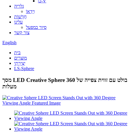
כן-V
גלריה
וִידֵאוֹ
חֲדָשׁוֹת
עלינו
סיור במפעל
צור קשר
English
בית
מוצרים
יְצִירָתִי
LS-Sphere
מסך LED Creative Sphere בולט עם זווית צפייה של 360
מעלות