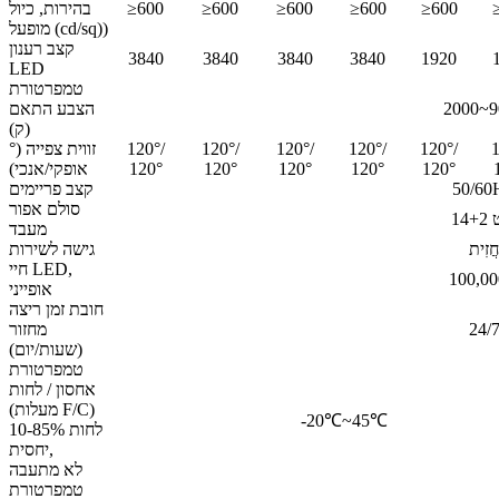
≥600
≥600
≥600
≥600
≥600
בהירות,
כיול
מופעל (cd/sq))
קצב רענון
3840
3840
3840
3840
1920
LED
טמפרטורת
2000~9
הצבע
התאם
(ק)
1
120°/
120°/
120°/
120°/
120°/
זווית צפייה
(°
120°
120°
120°
120°
120°
אופקי/אנכי)
50/60
קצב פריימים
סולם אפור
יט
מעבד
חֲזִית
גישה לשירות
חיי LED,
100,0
אופייני
חובת זמן ריצה
24/
מחזור
(שעות/יום)
טמפרטורת
אחסון / לחות
(מעלות F/C)
-20℃~45℃
10-85% לחות
יחסית,
לא מתעבה
טמפרטורת