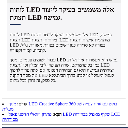
לוחות LED אלה משמשים בעיקר לייצור
תצוגת LED גמישה.
לוחות LED אלו משמשים בעיקר לייצור תצוגת LED גמישה,
תצוגת LED יצירתית, תצוגת LED מותאמת אישית ותצוגת
LED בצורה לא סדירה כגון יישומים בצורת מאוורר, גליל,
קובייה, קמור וקעורה.
עבור יישומים פנימיים, מסך LED גמיש הוא אפשרות אידיאלית,
כמו בסופרמרקט, שדה תעופה, לובי המלון וכו '.תצוגת LED
יצירתית וגמישה היא גם הבחירה הנכונה אם אתה צריך להפוך
את מסך התקנת LED לעגול ומעוקל או קבוע בתוך הבית.ללא
כל ספק, זה נחוץ בכל מקום.
קודם:
מסך LED Creative Sphere בולט עם זווית צפייה של 360
מעלות
הַבָּא:
פתרון ויזואלי חדשני פאנל LED שקוף מאפיל בבהירות LCD
מסורתית