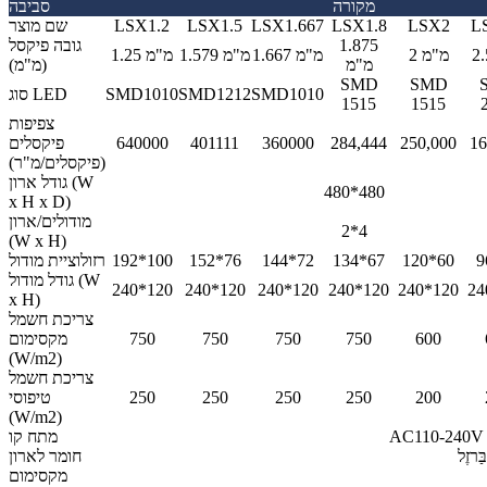
מקורה
סביבה
L
LSX2
LSX1.8
LSX1.667
LSX1.5
LSX1.2
שם מוצר
1.875
גובה פיקסל
2 מ"מ
1.667 מ"מ
1.579 מ"מ
1.25 מ"מ
מ"מ
(מ"מ)
SMD
SMD
SMD1010
SMD1212
SMD1010
סוג LED
1515
1515
צפיפות
16
250,000
284,444
360000
401111
640000
פיקסלים
(פיקסלים/מ"ר)
(W
גודל ארון
480*480
x H x D)
מודולים/ארון
2*4
(W x H)
9
120*60
134*67
144*72
152*76
192*100
רזולוציית מודול
(W
גודל מודול
240*120
240*120
240*120
240*120
240*120
24
x H)
צריכת חשמל
600
750
750
750
750
מקסימום
(W/m2)
צריכת חשמל
200
250
250
250
250
טיפוסי
(W/m2)
AC110-240V 
מתח קו
בַּרזֶל
חומר לארון
מקסימום