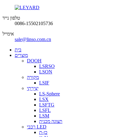
טלפון נייד
0086-15502105736
אימייל
sale@linso.com.cn
בית
מוצרים
DOOH
LSRSO
LSON
מקורה
LSIF
יְצִירָתִי
LS-Sphere
LSX
LSFTG
LSFL
LSM
תצוגה מכנית
רכבי LED
כן-ת