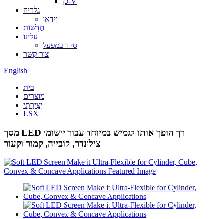
כן-V
גלריה
וִידֵאוֹ
חֲדָשׁוֹת
עלינו
סיור במפעל
צור קשר
English
בית
מוצרים
יְצִירָתִי
LSX
מסך LED רך הופך אותו לגמיש במיוחד עבור יישומי
צילינדר, קובייה, קמור וקעור